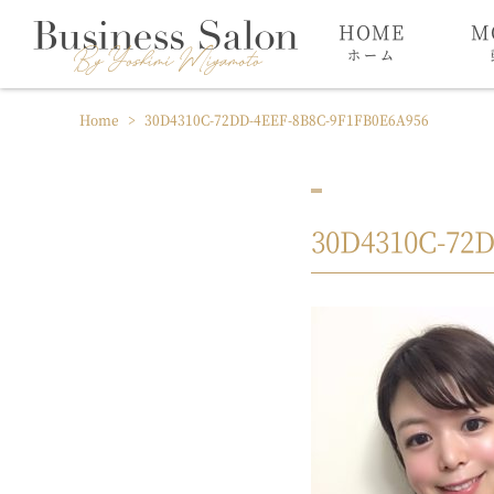
HOME
M
ホーム
Home
>
30D4310C-72DD-4EEF-8B8C-9F1FB0E6A956
30D4310C-72