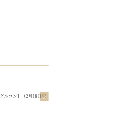
MOVIE
グルコン】（2月18日開
【ビジネスサロン】よしみのゆるマ
ーケ教室【1月】お洋服さんみたい
に売るマーケ♡（1月30日公開）