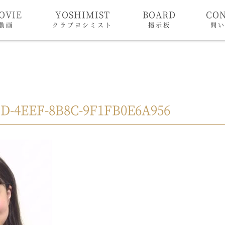
OVIE
YOSHIMIST
BOARD
CO
動画
クラブヨシミスト
掲示板
問
DD-4EEF-8B8C-9F1FB0E6A956