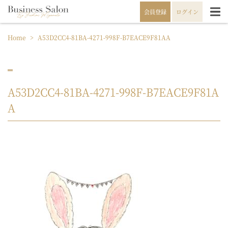
会員登録
ログイン
Home
>
A53D2CC4-81BA-4271-998F-B7EACE9F81AA
A53D2CC4-81BA-4271-998F-B7EACE9F81A
A