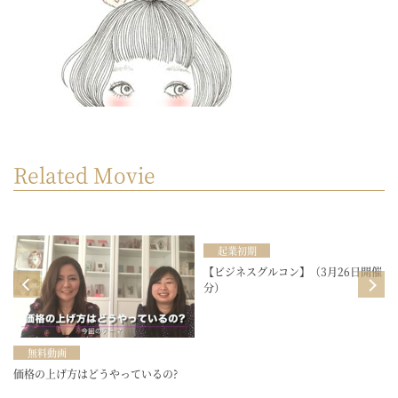
Related Movie
起業初期
目
【ビジネスグルコン】（3月26日開催
分）
無料動画
価格の上げ方はどうやっているの?