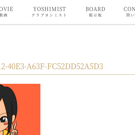
OVIE
YOSHIMIST
BOARD
CO
動画
クラブヨシミスト
掲示板
問
12-40E3-A63F-FC52DD52A5D3