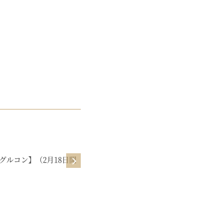
起業初期
グルコン】（2月18日開
【ビジネスサロン】よしみのゆるマ
ーケ教室【1月】お洋服さんみたい
に売るマーケ♡（1月30日公開）