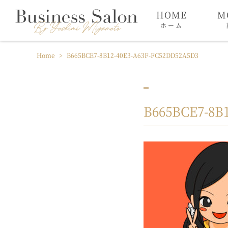
HOME
M
ホーム
Home
>
B665BCE7-8B12-40E3-A63F-FC52DD52A5D3
B665BCE7-8B