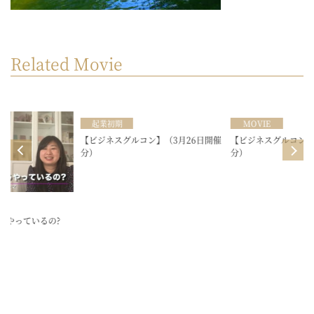
Related Movie
起業初期
MOVIE
起
ビジネスグルコン】（3月26日開催
【ビジネスグルコン】（2月18日開催
【ビジ
）
分）
ケ教室
るマー