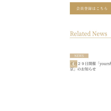
会員登録はこちら
Related News
NEWS
NEWS
宮本佳実 今月のビジネストーク開
６月２９日開催「yours
催（１月２７日（土）１７：００か
京」のお知らせ
ら１７：３０）