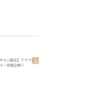
NEWS
サロン限定】クラブヨシ
4月19日開催「yoursセミナー」の
ナー登壇企画♡
お知らせ