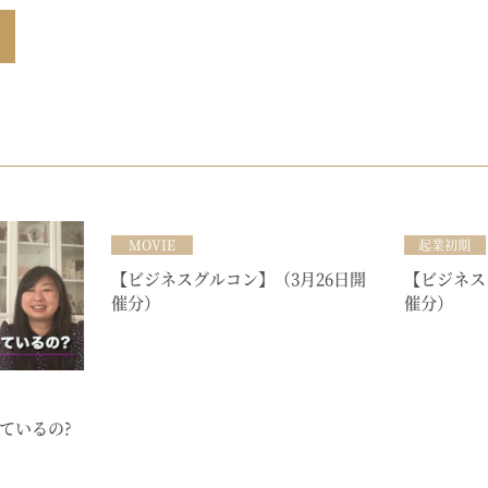
MOVIE
起業初期
【ビジネスグルコン】（3月26日開
【ビジネス
催分）
催分）
ているの?