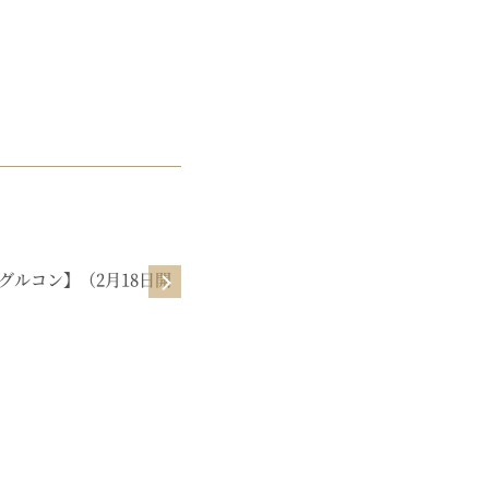
起業初期
グルコン】（2月18日開
【ビジネスサロン】よしみのゆるマ
ーケ教室【1月】お洋服さんみたい
に売るマーケ♡（1月30日公開）