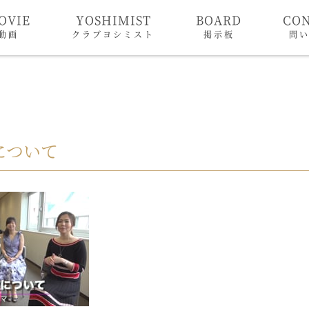
OVIE
YOSHIMIST
BOARD
CO
動画
クラブヨシミスト
掲示板
問
について