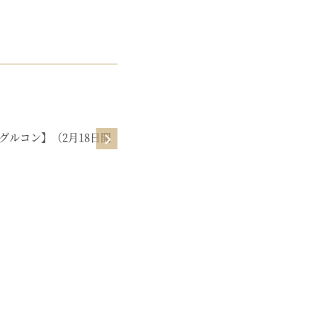
起業初期
グルコン】（2月18日開
【ビジネスサロン】よしみのゆるマ
ーケ教室【1月】お洋服さんみたい
に売るマーケ♡（1月30日公開）