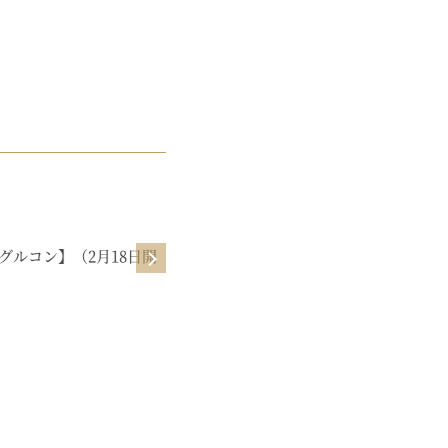
起業初期
グルコン】（2月18日開
【ビジネスサロン】よしみのゆるマ
ーケ教室【1月】お洋服さんみたい
に売るマーケ♡（1月30日公開）