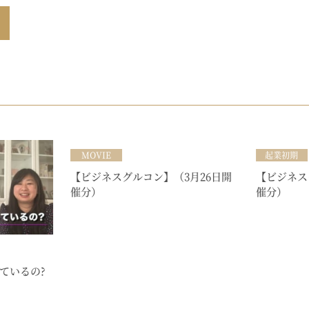
MOVIE
起業初期
【ビジネスグルコン】（3月26日開
【ビジネス
催分）
催分）
ているの?