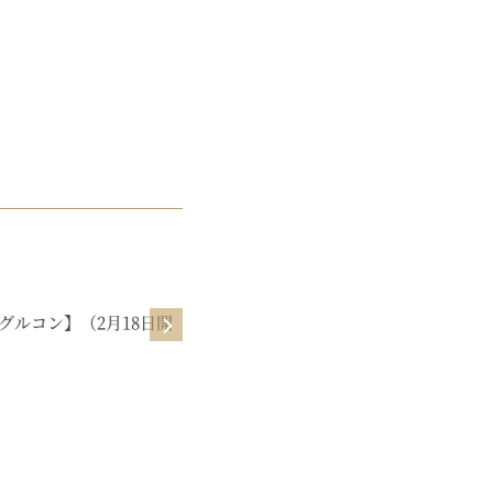
MOVIE
グルコン】（2月18日開
【ビジネスサロン】よしみのゆるマ
ーケ教室【1月】お洋服さんみたい
に売るマーケ♡（1月30日公開）