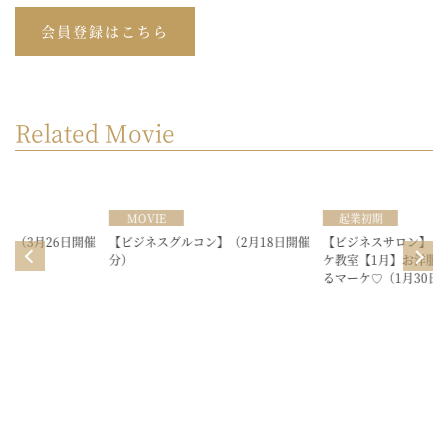
会員登録はこちら
Related Movie
MOVIE
起業初期
6日開催
【ビジネスグルコン】（2月18日開催
【ビジネスサロン】よしみのゆ
分）
ケ教室【1月】お洋服さんみたい
るマーケ♡（1月30日公開）